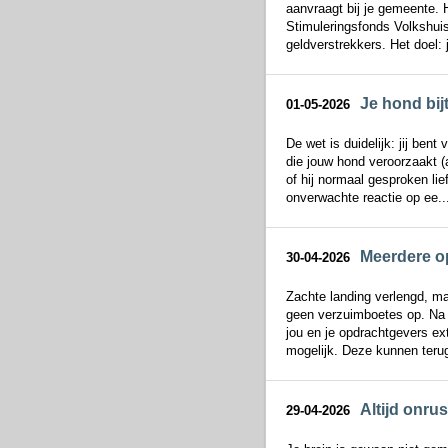
aanvraagt bij je gemeente. 
Stimuleringsfonds Volkshui
geldverstrekkers. Het doel: 
Je hond bij
01-05-2026
De wet is duidelijk: jij bent
die jouw hond veroorzaakt (a
of hij normaal gesproken lie
onverwachte reactie op ee..
Meerdere op
30-04-2026
Zachte landing verlengd, ma
geen verzuimboetes op. Na p
jou en je opdrachtgevers ex
mogelijk. Deze kunnen terug
Altijd onru
29-04-2026