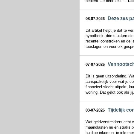
bedient. Je bent zelf.....
Le
Deze zes pa
08-07-2026
Dit artikel helpt je dat te 
hypotheek: drie stukken die
recente loonstroken en de j
toeslagen en voor elk gespre
Vennootscha
07-07-2026
Dit is geen uitzondering. Wa
aansprakelijk voor wat je c
financieel slecht uitpakt, 
woning. Dat geldt ook als jij.
Tijdelijk c
03-07-2026
Wat geldverstrekkers echt wi
maandlasten nu én straks be
huidige inkomen, je inkomen