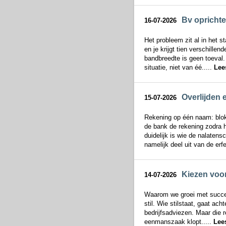
Bv oprichte
16-07-2026
Het probleem zit al in het s
en je krijgt tien verschille
bandbreedte is geen toeval
situatie, niet van éé.....
Lee
Overlijden 
15-07-2026
Rekening op één naam: blok
de bank de rekening zodra h
duidelijk is wie de nalaten
namelijk deel uit van de erfen
Kiezen voor
14-07-2026
Waarom we groei met succes 
stil. Wie stilstaat, gaat ac
bedrijfsadviezen. Maar die r
eenmanszaak klopt.....
Lee