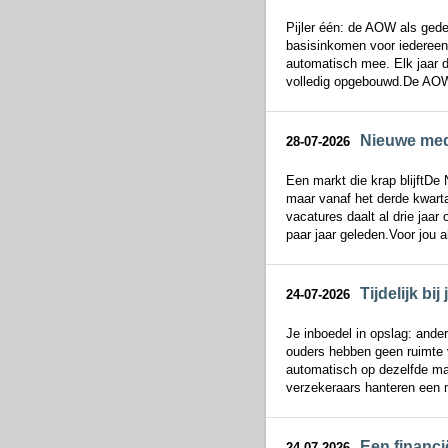
Pijler één: de AOW als ged
basisinkomen voor iedereen 
automatisch mee. Elk jaar da
volledig opgebouwd.De AOW
Nieuwe mede
28-07-2026
Een markt die krap blijftDe
maar vanaf het derde kwarta
vacatures daalt al drie jaar
paar jaar geleden.Voor jou al
Tijdelijk b
24-07-2026
Je inboedel in opslag: ander
ouders hebben geen ruimte v
automatisch op dezelfde man
verzekeraars hanteren een 
Een financi
24-07-2026