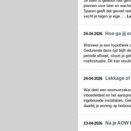
Je brein is gewoon niet gem
plannen voor later en wacht
Sparen geeft dat gevoel niet
vecht je tegen je eige.....
Le
Hoe ga jij 
24-04-2026
Wanneer je een hypotheek afs
Gedurende deze tijd blijft d
periode afloopt, stuurt je 
marktsituatie. Dit kan resulte
Lekkage of 
24-04-2026
Wat dekt een woonverzekerin
inboedeldeel en het aanspra
ingebouwde installaties. Gel
daarbij je woning op herbouw
Na je AOW b
23-04-2026