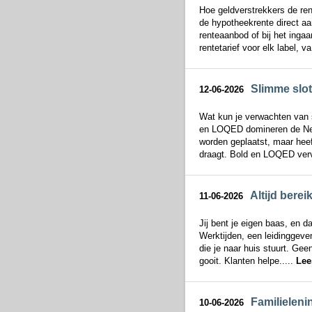
Hoe geldverstrekkers de ren
de hypotheekrente direct aan
renteaanbod of bij het inga
rentetarief voor elk label, va
Slimme slot
12-06-2026
Wat kun je verwachten van 
en LOQED domineren de Neder
worden geplaatst, maar heef
draagt. Bold en LOQED verv
Altijd bere
11-06-2026
Jij bent je eigen baas, en d
Werktijden, een leidinggeve
die je naar huis stuurt. Gee
gooit. Klanten helpe.....
Lee
Familieleni
10-06-2026