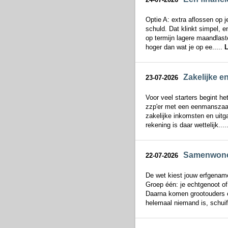
Optie A: extra aflossen op 
schuld. Dat klinkt simpel, e
op termijn lagere maandlaste
hoger dan wat je op ee.....
L
Zakelijke e
23-07-2026
Voor veel starters begint he
zzp'er met een eenmanszaak
zakelijke inkomsten en uitga
rekening is daar wettelijk....
Samenwonend
22-07-2026
De wet kiest jouw erfgename
Groep één: je echtgenoot of
Daarna komen grootouders e
helemaal niemand is, schuift