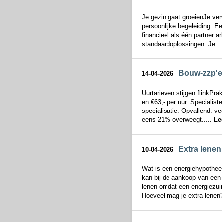
Je gezin gaat groeienJe ver
persoonlijke begeleiding. Ee
financieel als één partner 
standaardoplossingen. Je...
Bouw-zzp'er
14-04-2026
Uurtarieven stijgen flinkPr
en €63,- per uur. Specialis
specialisatie. Opvallend: v
eens 21% overweegt.....
Le
Extra lenen
10-04-2026
Wat is een energiehypothee
kan bij de aankoop van een 
lenen omdat een energiezuini
Hoeveel mag je extra lenen?