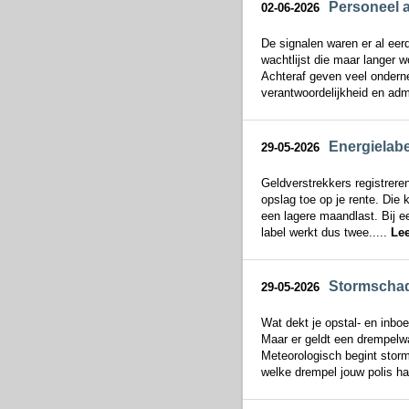
Personeel a
02-06-2026
De signalen waren er al eer
wachtlijst die maar langer w
Achteraf geven veel onderne
verantwoordelijkheid en admi
Energielabe
29-05-2026
Geldverstrekkers registrere
opslag toe op je rente. Die 
een lagere maandlast. Bij e
label werkt dus twee.....
Le
Stormschade
29-05-2026
Wat dekt je opstal- en inbo
Maar er geldt een drempelwa
Meteorologisch begint storm
welke drempel jouw polis han