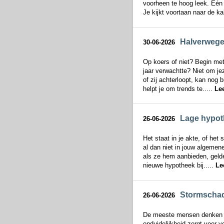
voorheen te hoog leek. Eén 
Je kijkt voortaan naar de kal
Halverwege 
30-06-2026
Op koers of niet? Begin met
jaar verwachtte? Niet om jez
of zij achterloopt, kan nog
helpt je om trends te.....
Le
Lage hypoth
26-06-2026
Het staat in je akte, of het
al dan niet in jouw algemen
als ze hem aanbieden, gelde
nieuwe hypotheek bij.....
Le
Stormschade
26-06-2026
De meeste mensen denken aa
onduidelijkheid zorgt voor v