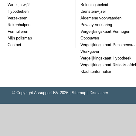
Wie zijn wij?
Beloningsbeleid
Hypotheken
Dienstenwijzer
Verzekeren
Algemene voorwaarden
Rekenhulpen
Privacy verklaring
Formulieren
Vergelijkingskaart Vermogen
Mijn polismap
Opbouwen
Contact
Vergelijkingskaart Pensioenvra
Werkgever
Vergelijkingskaart Hypotheek
Vergelijkingskaart Risico's afd
Klachtenformulier
© Copyright
Assupport BV
2026 |
Sitemap
|
Disclaimer