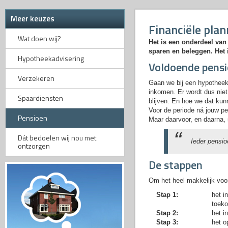
Meer keuzes
Financiële pla
Wat doen wij?
Het is een onderdeel van
sparen en beleggen. Het 
Hypotheekadvisering
Voldoende pens
Verzekeren
Gaan we bij een hypotheek 
inkomen. Er wordt dus nie
Spaardiensten
blijven. En hoe we dat kun
Voor de periode ná jouw pen
Pensioen
Maar daarvoor, en daarna,
Dát bedoelen wij nou met
Ieder pensio
ontzorgen
De stappen
Om het heel makkelijk voor
Stap 1:
het i
toeko
Stap 2:
het i
Stap 3:
het o