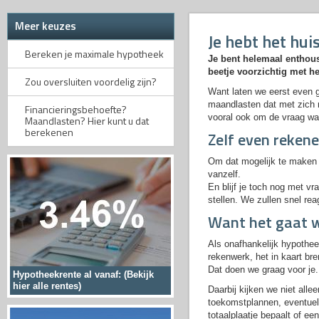
Meer keuzes
Je hebt het hu
Bereken je maximale hypotheek
Je bent helemaal enthou
beetje voorzichtig met h
Zou oversluiten voordelig zijn?
Want laten we eerst even g
maandlasten dat met zich 
Financieringsbehoefte?
vooral ook om de vraag wat 
Maandlasten? Hier kunt u dat
berekenen
Zelf even reken
Om dat mogelijk te maken 
vanzelf.
En blijf je toch nog met v
stellen. We zullen snel rea
Want het gaat w
Als onafhankelijk hypothee
rekenwerk, het in kaart br
Dat doen we graag voor je.
Hypotheekrente al vanaf: (Bekijk
hier alle rentes)
Daarbij kijken we niet all
toekomstplannen, eventuel
totaalplaatje bepaalt of een