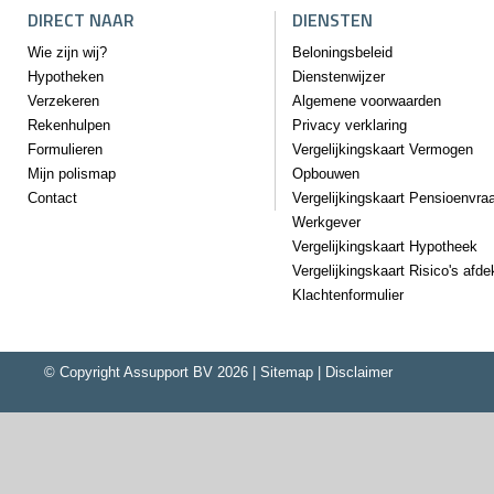
DIRECT NAAR
DIENSTEN
Wie zijn wij?
Beloningsbeleid
Hypotheken
Dienstenwijzer
Verzekeren
Algemene voorwaarden
Rekenhulpen
Privacy verklaring
Formulieren
Vergelijkingskaart Vermogen
Mijn polismap
Opbouwen
Contact
Vergelijkingskaart Pensioenvra
Werkgever
Vergelijkingskaart Hypotheek
Vergelijkingskaart Risico's afd
Klachtenformulier
© Copyright
Assupport BV
2026 |
Sitemap
|
Disclaimer